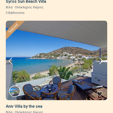
Syros Sun Beach Villa
Βίλα
·
Ολόκληρος Χώρος
3 Bathrooms
featured
Aniv Villa by the sea
Βίλα
·
Ολόκληρος Χώρος