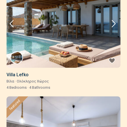
Villa Lefko
Βίλα
·
Ολόκληρος Χώρος
4 Bedrooms
·
4 Bathrooms
featured