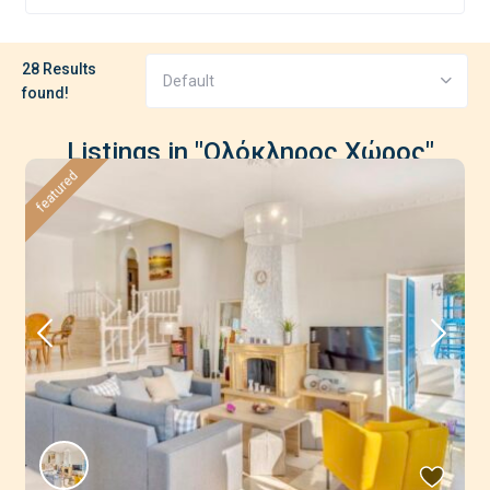
28 Results
Default
found!
Listings in "Ολόκληρος Χώρος"
featured