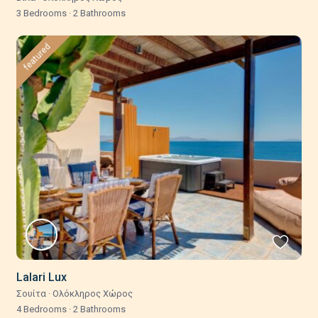
3 Bedrooms
·
2 Bathrooms
featured
Lalari Lux
Σουίτα
·
Ολόκληρος Χώρος
4 Bedrooms
·
2 Bathrooms