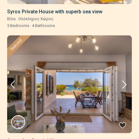
Syros Private House with superb sea view
Βίλα
·
Ολόκληρος Χώρος
5 Bedrooms
·
4 Bathrooms
featured