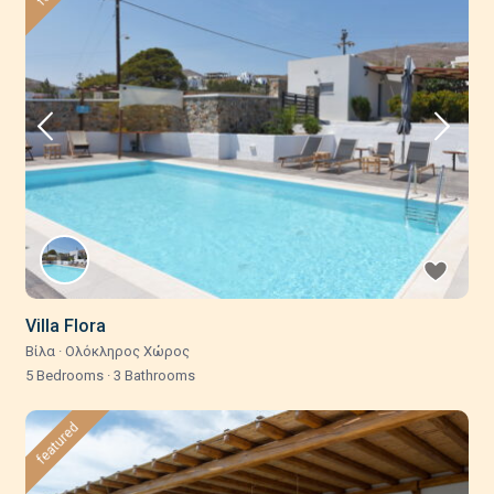
Villa Flora
Βίλα
·
Ολόκληρος Χώρος
5 Bedrooms
·
3 Bathrooms
featured