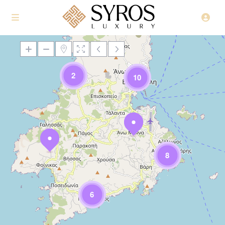
2
10
Loading Maps
8
6