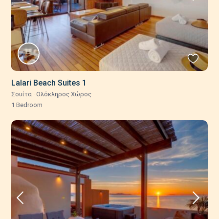
Lalari Beach Suites 1
Σουίτα
·
Ολόκληρος Χώρος
1 Bedroom